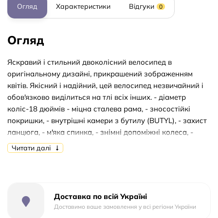
Огляд
Характеристики
Відгуки
0
Огляд
Яскравий і стильний двоколісний велосипед в
оригінальному дизайні, прикрашений зображенням
квітів. Якісний і надійний, цей велосипед незвичайний і
обов'язково виділиться на тлі всіх інших. - діаметр
коліс-18 дюймів - міцна сталева рама, - зносостійкі
покришки, - внутрішні камери з бутилу (BUTYL), - захист
ланцюга, - м'яка спинка, - знімні допоміжні колеса, -
металевий багажник, - місткий кошик. Эта модель
Читати далі
приведет в восторг маленькую принцессу от 6-ти до 8-
ми лет, ростом до 122 см. Все материалы – надежные,
качественные и безопасные. Краска с защитой от
выгорания цвета. Если вам нужно купить уникальный и
Доставка по всій Україні
необычный двухколесный велосипед, чтобы порадовать
Доставимо ваше замовлення у всі регіони України
маленькую модницу, то эта модель -идеальный вариант!