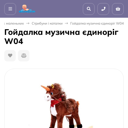
мих маленьких
Стрибуни і каталки
Гойдалка музична єдиноріг W04
Гойдалка музична єдиноріг
W04