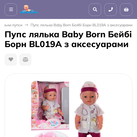
Ляльки пупси
Пупс лялька Baby Born Бейбі Борн BL019A з аксесуарами
Пупс лялька Baby Born Бейбі
Борн BL019A з аксесуарами