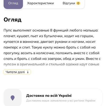
Огляд
Характеристики
Відгуки
0
Огляд
Пупс выполняет основные 8 функций любого малыша:
плачет, кушает, пьет из бутылочки, ходит на горшок,
купается в ванночке, двигает руками и ногами, носит
памперс и спит. Такую куклу можно брать с собой на
прогулку, возить в колясочке, положить вместе с собой
спать и брать с собой на завтрак, обед и ужин. Вместе с
пупсом в оригинальной и стильной одежке идут самые
необходимые аксессуары для ухода за малышом.
Читати далі
Подарите массу удовольствия и позитивных эмоций
вашей малышке подарив ей такого замечательного
друга или малыша. В комплекті горщик, підгузник,
соска, тарілка, ложка, каша 2шт, пляшечка, гумки. висота
Доставка по всій Україні
іграшки: 42 см; розмір упаковки: 32,5х38х18 див.
Доставимо ваше замовлення у всі регіони України