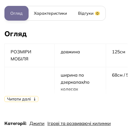
Огляд
Характеристики
Відгуки
0
Огляд
РОЗМІРИ
довжина
125см
МОБІЛЯ
ширина по
68см / 5
дзеркалах/по
колесах
Читати далі
висота
103см
МОТОР
КІЛЬКІСТЬ/V/RPM
2шт / 12ш
Категорії:
Джипи
Ігрові та розвиваючі килимки
RPM130