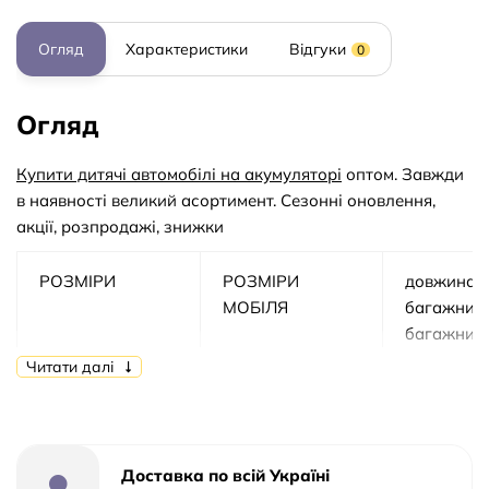
Огляд
Характеристики
Відгуки
0
Огляд
Купити дитячі автомобілі на акумуляторі
оптом. Завжди
в наявності великий асортимент. Сезонні оновлення,
акції, розпродажі, знижки
РОЗМІРИ
РОЗМІРИ
довжина 9
МОБІЛЯ
багажнико
багажник
Читати далі
ширина - 
дзеркалах
колесам 5
Доставка по всій Україні