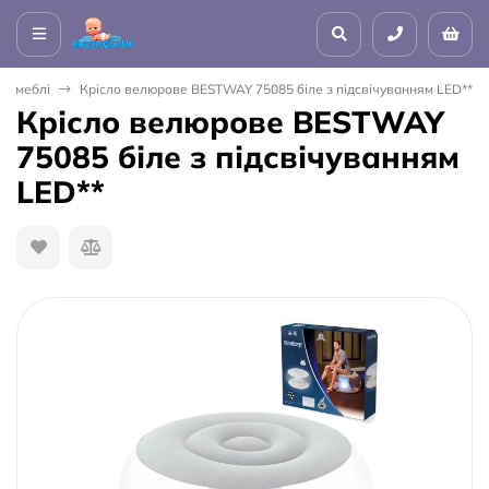
ні меблі
Крісло велюрове BESTWAY 75085 біле з підсвічуванням LED**
Крісло велюрове BESTWAY
75085 біле з підсвічуванням
LED**