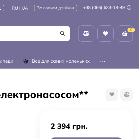
+38 (066) 633-18-49
Замовити дзвінок
RU
|
UA
0
ипеди
Все для самих маленьких
електронасосом**
2 394 грн.