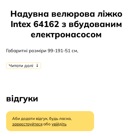
Надувна велюрова ліжко
Intex 64162 з вбудованим
електронасосом
Габаритні розміри 99-191-51 см,
з вбудованим електронасосом 220В
Читати далі
Матеріал ПВХ
відгуки
Аби додати відгук, будь ласка,
зареєструйтеся
або
увійдіть