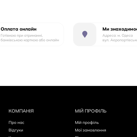
Высота
51
Оплата онлайн
Ми знаходимос
Готівкою при отриманні,
Адреса: м. Одеса
банківською карткою або онлайн
вул. Аеропортівськ
КОМПАНІЯ
МІЙ ПРОФІЛЬ
Про нас
Мій профіль
Відгуки
Мої замовлення