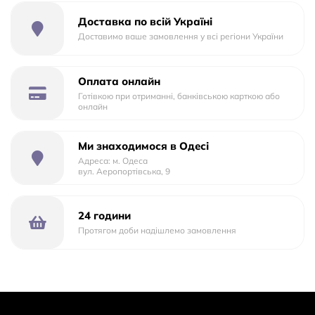
В CARRELLO Quantum любой малыш будет ездить с
Доставка по всій Україні
удовольствием, ведь он получит свое комфортное место
Доставимо ваше замовлення у всі регіони України
с удобными подлокотниками и у него появится
возможность наблюдать за происходящим вокруг в
окно, при этом находясь в полной безопасности и имея
Оплата онлайн
надежную защиту.
Готівкою при отриманні, банківською карткою або
онлайн
Так же, свои пятиточечные ремни безопасности c
швецким замком Holmbergs, которые со временем можно
Ми знаходимося в Одесі
снять и надежный подголовник, с возможностью
Адреса: м. Одеса
регулировки по высоте - обеспечат дополнительный
вул. Аеропортівська, 9
комфорт и безопасность. Такая модель рассчитана на
пользователей весом от 0 до 36 кг.
24 години
Для фиксации в автомобиле система ISOFIX.
Протягом доби надішлемо замовлення
Характеристики товара
Тип Автокресло
Группа 0-I-II-III
Вес от 0 до 36 кг