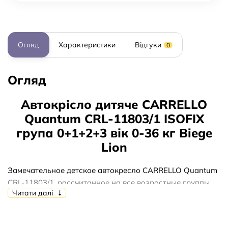
Огляд
Характеристики
Відгуки
0
Огляд
Автокрісло дитяче CARRELLO
Quantum CRL-11803/1 ISOFIX
група 0+1+2+3 вік 0-36 кг Biege
Lion
Замечательное детское автокресло CARRELLO Quantum
CRL-11803/1, рассчитанное на все возрастные группы,
Читати далі
станет незаменимым спутником в дороге во время
поездок и путешествий в автомобиле с маленьким
ребенком.