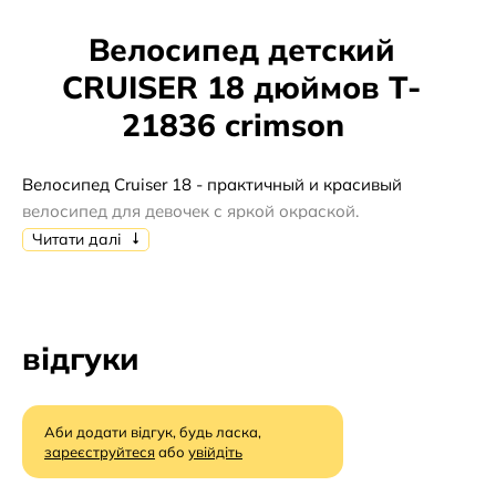
Велосипед детский
CRUISER 18 дюймов T-
21836 crimson
Велосипед Cruiser 18 - практичный и красивый
велосипед для девочек с яркой окраской.
Читати далі
Руль и седло регулируются по высоте.
Модель обладнана переднім ручним, заднім ножним
гальмом, крилами, дзвінком і відбивачами.
відгуки
Розміри скриньки - 81*46*17см
Аби додати відгук, будь ласка,
зареєструйтеся
або
увійдіть