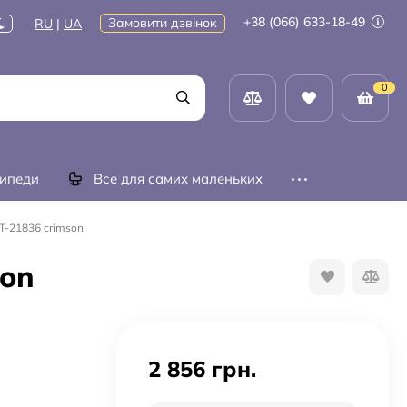
+38 (066) 633-18-49
Замовити дзвінок
RU
|
UA
0
ипеди
Все для самих маленьких
T-21836 crimson
son
2 856 грн.