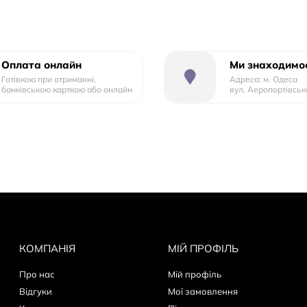
Наличие насоса
Приобретается отдельн
Педали
Платформенные
Пол
Для девочек
Оплата онлайн
Ми знаходимос
Готівкою при отриманні,
Адреса: м. Одеса
Регулировка подъема руля
Да
банківською карткою або онлайн
вул. Аеропортівськ
Регулировка высоты
Да
сиденья
Регулировка жесткости
Нет
вилки
Ремни безопасности
Нет
Руль
С подъемом
КОМПАНІЯ
МІЙ ПРОФІЛЬ
Съемная управляющая
Нет
ручка
Про нас
Мій профіль
Відгуки
Мої замовлення
Съемные подлокотники
Нет