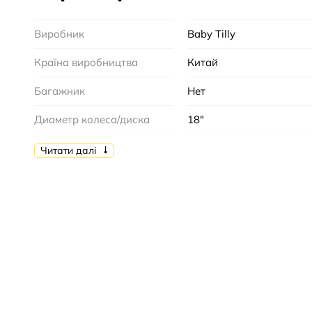
Виробник
Baby Tilly
Країна виробництва
Китай
Багажник
Нет
Диаметр колеса/диска
18"
Форм фактор рамы
Цельная
Читати далі
Количество колес
2+2
велосипеда
Крылья
Да
Музыкальная игрушка на
Нет
руле
Надувные колеса
Да