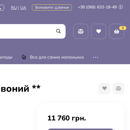
+38 (066) 633-18-49
Замовити дзвінок
RU
|
UA
0
ипеди
Все для самих маленьких
воний **
11 760 грн.