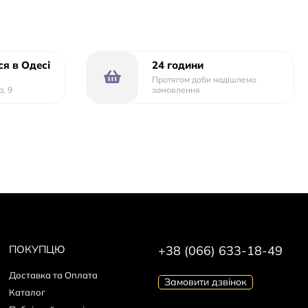
я в Одесі
24 години
Протягом доби надішлемо
а, 9
замовлення
сственная
ПОКУПЦЮ
+38 (066) 633-18-49
Доставка та Оплата
Замовити дзвінок
Каталог