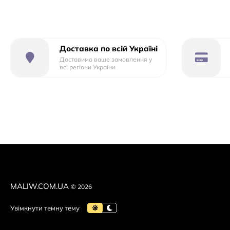
МОТОР
КІЛЬКІСТЬ
2
ПОТУЖНІСТЬ
12V
Доставка по всій Україні
Доставимо ваше замовлення у
RPM
10000
всі регіони України
БАТАРЕЯ
V/AH
12V7AH
КІЛЬКІСТЬ
1
ЗАРЯДКА
RPM
1000mA
ШТЕКЕР
круглий
MALIW.COM.UA
© 2026
одинарн
V
12V