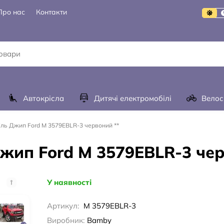
Про нас
Контакти
Автокрісла
Дитячі електромобілі
Велос
ль Джип Ford M 3579EBLR-3 червоний **
жип Ford M 3579EBLR-3 чер
У наявності
Артикул:
M 3579EBLR-3
Виробник:
Bamby