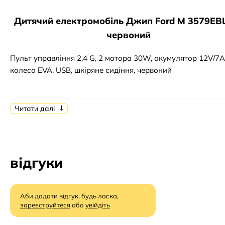
Дитячий електромобіль Джип Ford M 3579EB
червоний
Пульт управління 2,4 G, 2 мотора 30W, акумулятор 12V/7A
колесо EVA, USB, шкіряне сидіння, червоний
Читати далі
РОЗМІРИ
довжина
122см
МОБІЛЯ
ширина по
75см/70
відгуки
дзеркалах/по
колесах
Аби додати відгук, будь ласка,
висота
71см
зареєструйтеся
або
увійдіть