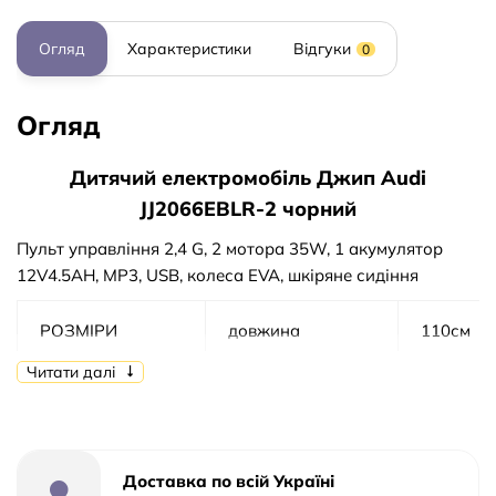
Огляд
Характеристики
Відгуки
0
Огляд
Дитячий електромобіль Джип Audi
JJ2066EBLR-2 чорний
Пульт управління 2,4 G, 2 мотора 35W, 1 акумулятор
12V4.5AH, MP3, USB, колеса EVA, шкіряне сидіння
РОЗМІРИ
довжина
110см
МОБІЛЯ
Читати далі
ширина по
68см /
дзеркалах / по
57см
колесах
Доставка по всій Україні