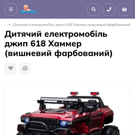
пи
Дитячий електромобіль джип 618 Хаммер (вишневий фарбований)
Дитячий електромобіль
джип 618 Хаммер
(вишневий фарбований)