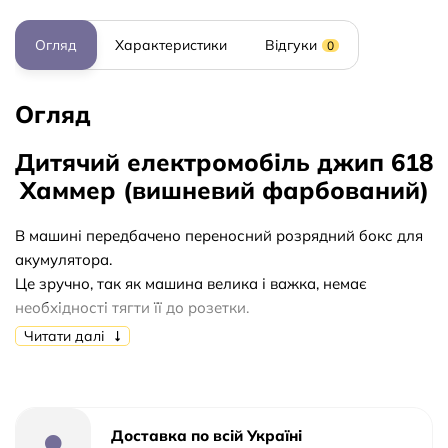
Огляд
Характеристики
Відгуки
0
Огляд
Дитячий електромобіль джип 618
Хаммер (вишневий фарбований)
В машині передбачено переносний розрядний бокс для
акумулятора.
Це зручно, так як машина велика і важка, немає
необхідності тягти її до розетки.
Достатньо взяти з собою акумулятор який знаходиться
Читати далі
в розрядному боксі.
Машина двомісна
Колеса Великі EVA
Доставка по всій Україні
Пульт Р/У БЛЮТУС