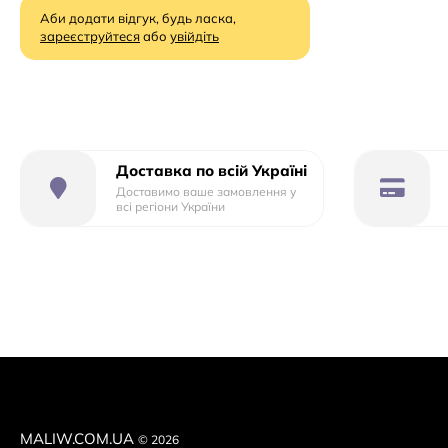
правильною.
Аби додати відгук, будь ласка,
зареєструйтеся
або
увійдіть
Іграшка виготовлена з якісного матеріалу, який
витримує вагу до тридцяти кілограм. Порвати або
проколоти його дуже складно, а значить, скакун
абсолютно безпечний для дитини.
Стрибун важить небагато, тому малюк зможе сам без
Доставка по всій Україні
зусиль переносити його в потрібне місце.
Доставимо ваше замовлення у
всі регіони України
Матеріал ПВХ
Вага 1250-1300 грам
5 кольорів
Упаковка пакет
MALIW.COM.UA
© 2026