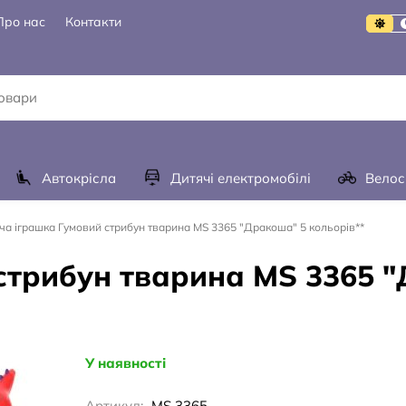
Про нас
Контакти
Автокрісла
Дитячі електромобілі
Велос
ча іграшка Гумовий стрибун тварина MS 3365 "Дракоша" 5 кольорів**
стрибун тварина MS 3365 
У наявності
Артикул:
MS 3365