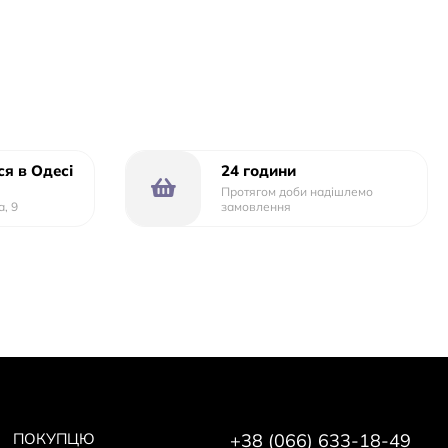
я в Одесі
24 години
Протягом доби надішлемо
а, 9
замовлення
ПОКУПЦЮ
+38 (066) 633-18-49