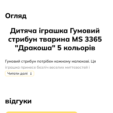
Огляд
Дитяча іграшка Гумовий
стрибун тварина MS 3365
"Дракоша" 5 кольорів
Гумовий стрибун потрібен кожному малюкові. Ця
іграшка принесе безліч веселих миттєвостей і
допоможе в розвитку. Стрибун можна
Читати далі
використовувати також як спортивний інвентар -
сидячи на ньому дитина може виконувати нескладні
вправи ранкової зарядки .
відгуки
Стрибки на стрибуні - теж дуже корисне заняття, яке
робить м'язи ніг міцними, а поставу - красивою і