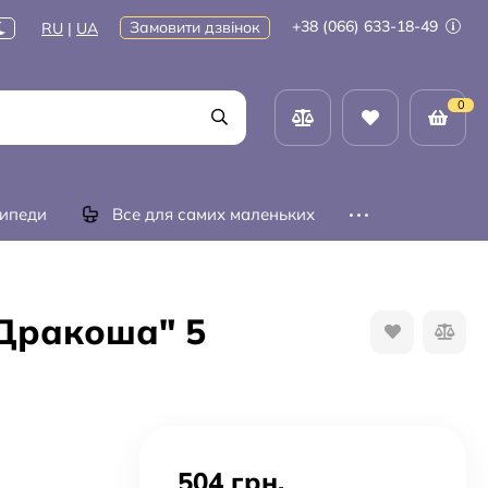
+38 (066) 633-18-49
Замовити дзвінок
RU
|
UA
0
ипеди
Все для самих маленьких
"Дракоша" 5
504 грн.