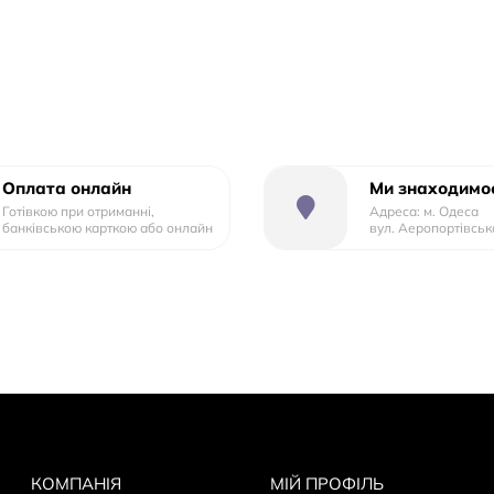
Оплата онлайн
Ми знаходимос
Готівкою при отриманні,
Адреса: м. Одеса
банківською карткою або онлайн
вул. Аеропортівськ
КОМПАНІЯ
МІЙ ПРОФІЛЬ