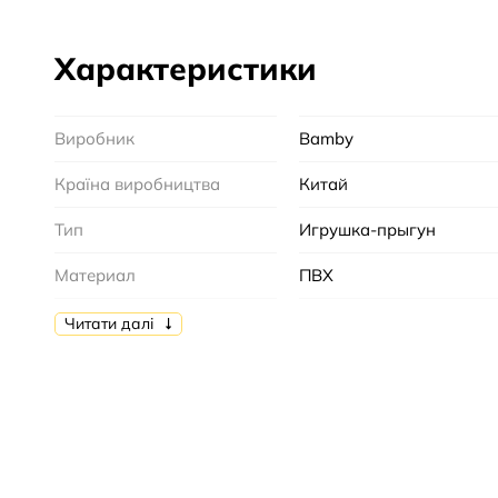
Характеристики
Виробник
Bamby
Країна виробництва
Китай
Тип
Игрушка-прыгун
Материал
ПВХ
Состояние
Новое
Читати далі
Вес
1300
Возрастная группа
От 3 лет