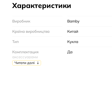
Характеристики
Виробник
Bamby
Країна виробництва
Китай
Тип
Кукла
Комплектация
Да
аксессуарами
Читати далі
Состояние
Новое
Упаковка
Картонная коробка
Возрастная группа
От 2 лет
Высота
30