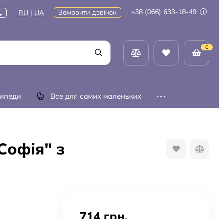
+38 (066) 633-18-49
Замовити дзвінок
RU
|
UA
0
ипеди
Все для самих маленьких
Софія" з
714 грн.