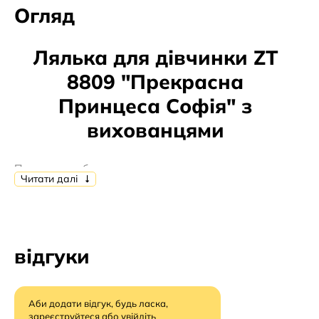
Огляд
Лялька для дівчинки ZT
8809 "Прекрасна
Принцеса Софія" з
вихованцями
Принцесса с большими глазами и густыми
Читати далі
красивыми волосами, одета в прекрасное платье. На
голове принцессы диадема, на шее – подвеска на
ниточке.
В комплекте с куклой идут три любимых питомца
відгуки
принцессы: зайчик и две птички.
Размеры/габариты
Аби додати відгук, будь ласка,
зареєструйтеся
або
увійдіть