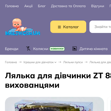
Головна
Акції
Блог
Доставка та Оплата
Відгуки
Каталог
Бренди
Коляски
Дитяча кімната
новинки
Головна
Іграшки для дівчаток
Ляльки пупси
Лялька для ді
Лялька для дівчинки ZT 
вихованцями