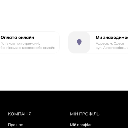
Оплата онлайн
Ми знаходимос
Готівкою при отриманні,
Адреса: м. Одеса
банківською карткою або онлайн
вул. Аеропортівськ
КОМПАНІЯ
МІЙ ПРОФІЛЬ
Про нас
Мій профіль