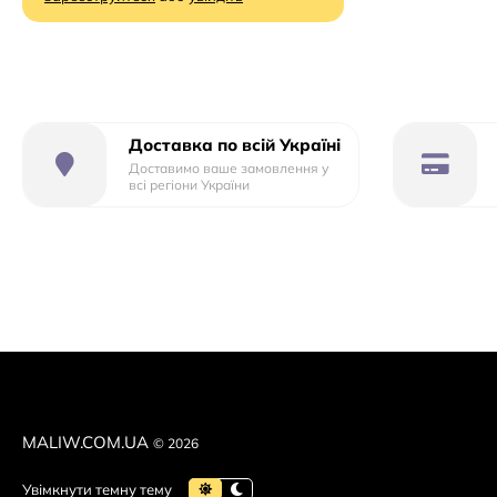
- длина (см):11 см
- ширина (см):8 см
Доставка по всій Україні
- высота (см):30 см
Доставимо ваше замовлення у
всі регіони України
Размер упаковки:
33 см × 11 см × 36 см
Упаковка:Коробка
Вік:від 3 років
MALIW.COM.UA
© 2026