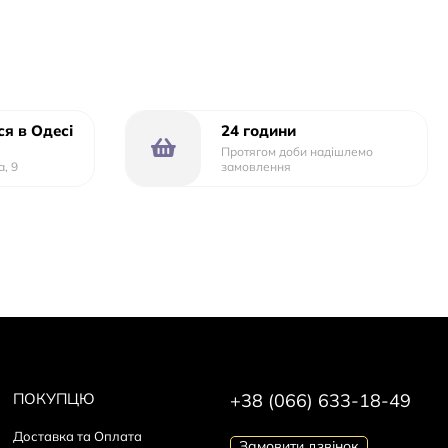
я в Одесі
24 години
Протягом доби надішлемо
а, 9
замовлення
ПОКУПЦЮ
+38 (066) 633-18-49
Доставка та Оплата
Замовити дзвінок