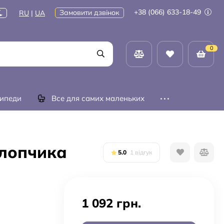
+38 (066) 633-18-49
Замовити дзвінок
RU
|
UA
0
ипеди
Все для самих маленьких
хлопчика
5.0
1 відгук
1 092 грн.