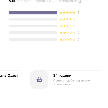
5.00
з 5 зірок Середня оцінка покупців (
1
)
1
0
0
0
0
я в Одесі
24 години
Протягом доби надішлемо
а, 9
замовлення