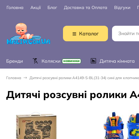
Головна
Акції
Блог
Доставка та Оплата
Відгуки
Каталог
Бренди
Коляски
Дитяча кімната
новинки
Головна
Дитячі розсувні ролики A4149-S-BL(31-34) сині для хлопчик
Дитячі розсувні ролики A