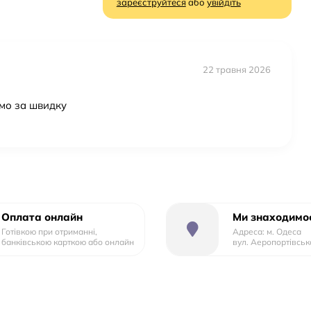
зареєструйтеся
або
увійдіть
22 травня 2026
ємо за швидку
Оплата онлайн
Ми знаходимос
Готівкою при отриманні,
Адреса: м. Одеса
банківською карткою або онлайн
вул. Аеропортівськ