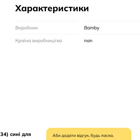
Характеристики
Виробник
Bamby
Країна виробництва
nan
34) сині для
Аби додати відгук, будь ласка,