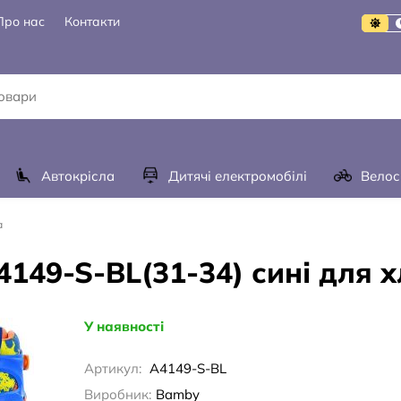
Про нас
Контакти
Автокрісла
Дитячі електромобілі
Велос
а
4149-S-BL(31-34) сині для 
У наявності
Артикул:
A4149-S-BL
Виробник:
Bamby