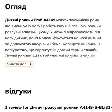
Огляд
Дитячі ролики Profi A4149
мають алюмінієву раму,
що зменшує їх вагу і робить їзду ще легшою, ролики
розсувні завдяки цьому їх можна відрегулювати під
ногу дитини, дана модель фіксується на нозі дитини
за допомогою шнурівки і баклі, коліщата виконані з
поліуретану, що гарантує їм довгий термін служби.
Дитячі ролики A4149 обладнані надійним заднім
гальмом з його допомогою дитина зможе швидко
Читати далі
зробити зупинку.
Дитячі ролики A4149 стануть чудовим подарунком
для дитини, катання на роликах допомагає
відгуки
покращити координацію, а також просто весело та
цікаво провести час, дана модель поєднує у собі
високу якість, надійність та практичність, а також
1 review for Дитячі розсувні ролики A4149-S-BL(31-
невелику вартість.