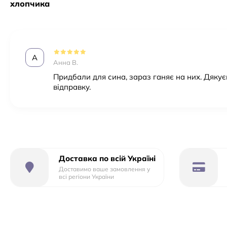
хлопчика
Тип - розсувні
Розмір – 31-34
Застібка - шнурівка+бакля
алюмінієва рама
А
Анна В.
колеса ПУ 64 мм, підсвічування
Задні гальма
Придбали для сина, зараз ганяє на них. Дяку
відправку.
Доставка по всій Україні
Доставимо ваше замовлення у
всі регіони України