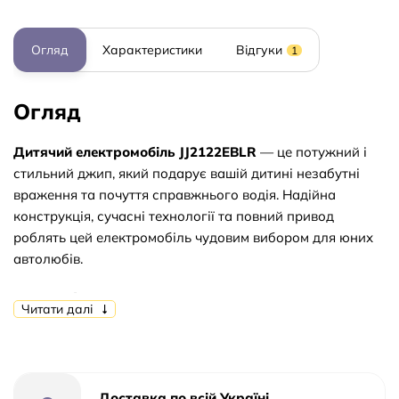
Огляд
Характеристики
Відгуки
1
Огляд
Дитячий електромобіль JJ2122EBLR
— це потужний і
стильний джип, який подарує вашій дитині незабутні
враження та почуття справжнього водія. Надійна
конструкція, сучасні технології та повний привод
роблять цей електромобіль чудовим вибором для юних
автолюбів.
Основні переваги:
Читати далі
✔
Повний привод
— чотири потужні мотори
забезпечують чудове зчеплення з дорогою та впевнений
рух навіть по складних поверхнях.
Доставка по всій Україні