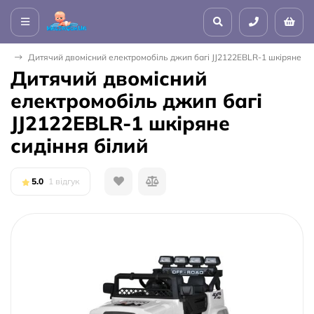
на
Дитячий двомісний електромобіль джип багі JJ2122EBLR-1 шкіряне си
Дитячий двомісний
електромобіль джип багі
JJ2122EBLR-1 шкіряне
сидіння білий
5.0
1 відгук