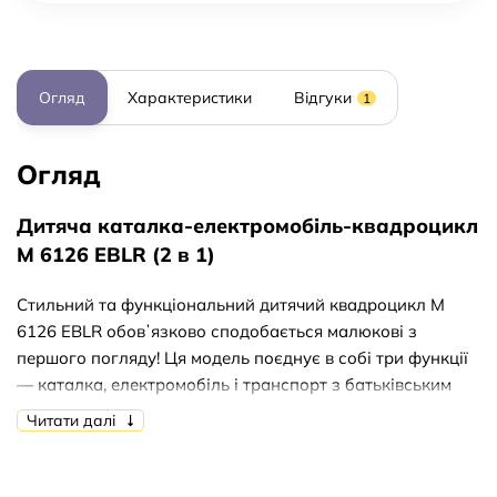
Огляд
Характеристики
Відгуки
1
Огляд
Дитяча каталка-електромобіль-квадроцикл
M 6126 EBLR (2 в 1)
Стильний та функціональний дитячий квадроцикл M
6126 EBLR обовʼязково сподобається малюкові з
першого погляду! Ця модель поєднує в собі три функції
— каталка, електромобіль і транспорт з батьківським
керуванням, забезпечуючи захопливі й безпечні
Читати далі
прогулянки в будь-якому форматі.
Завдяки мотору та акумулятору електромобіль може