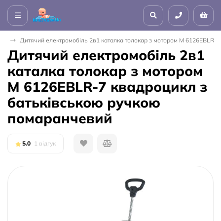
на
Дитячий електромобіль 2в1 каталка толокар з мотором M 6126EBLR-7
Дитячий електромобіль 2в1
каталка толокар з мотором
M 6126EBLR-7 квадроцикл з
батьківською ручкою
помаранчевий
5.0
1 відгук