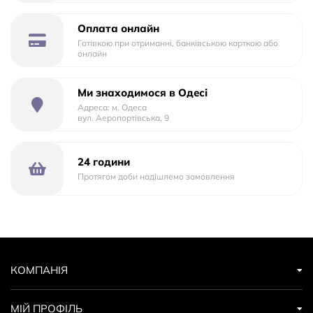
76 х 49,5 см Вага: 28 кг В комплекті : акумулятор,
зарядний пристрій, пульт дистанційного управління.
Оплата онлайн
Готівкою при отриманні, банківською карткою або
онлайн
Ми знаходимося в Одесі
Адреса: м. Одеса
вул. Аеропортівська, 9
24 години
Протягом доби надішлемо замовлення
КОМПАНІЯ
МІЙ ПРОФІЛЬ