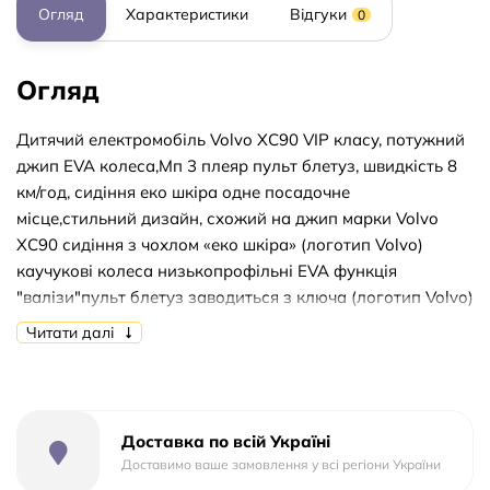
Огляд
Характеристики
Відгуки
0
Огляд
Дитячий електромобіль Volvo XC90 VIP класу, потужний
джип EVA колеса,Мп 3 плеяр пульт блетуз, швидкість 8
км/год, сидіння еко шкіра одне посадочне
місце,стильний дизайн, схожий на джип марки Volvo
XC90 сидіння з чохлом «еко шкіра» (логотип Volvo)
каучукові колеса низькопрофільні EVA функція
"валізи"пульт блетуз заводиться з ключа (логотип Volvo)
двері відкриваються капот відкривається діодні вогні
Читати далі
фар (перед, зад) ремені безпеки плавний хід
амортизатори зручний кермо з музичними ефектами
приємні світлові ефекти роз'єм для підключення сд
карти,і флешки акумулятор 12V 10Ah дві швидкості від 3
Доставка по всій Україні
до 8 км/год рух вперед і назад максимальне
Доставимо ваше замовлення у всі регіони України
навантаження 35 кг Колір: білий, чорний Розміри: 129 х