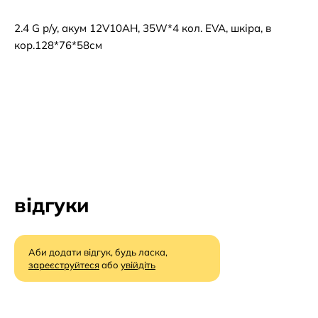
2.4 G р/у, акум 12V10AH, 35W*4 кол. EVA, шкіра, в
кор.128*76*58см
відгуки
Аби додати відгук, будь ласка,
зареєструйтеся
або
увійдіть