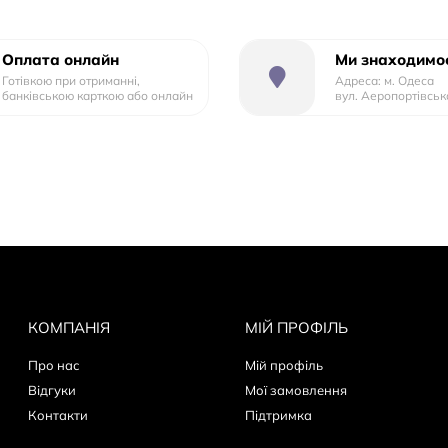
Оплата онлайн
Ми знаходимос
Готівкою при отриманні,
Адреса: м. Одеса
банківською карткою або онлайн
вул. Аеропортівськ
КОМПАНІЯ
МІЙ ПРОФІЛЬ
Про нас
Мій профіль
Відгуки
Мої замовлення
Контакти
Пiдтримка