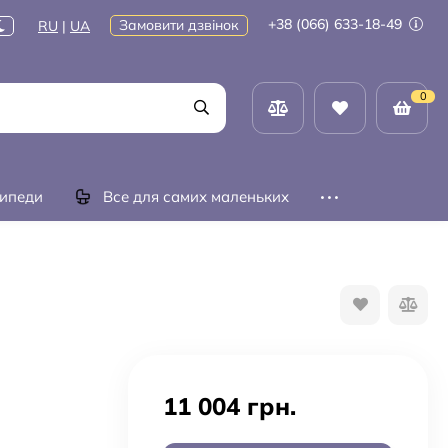
+38 (066) 633-18-49
Замовити дзвінок
RU
|
UA
0
ипеди
Все для самих маленьких
11 004 грн.