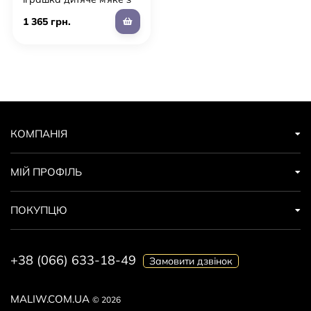
підігрівом "Тапа Лапка"
1 365 грн.
для дівчинки та
хлопчика (L5)
КОМПАНІЯ
МІЙ ПРОФІЛЬ
ПОКУПЦЮ
+38 (066) 633-18-49
Замовити дзвінок
MALIW.COM.UA
© 2026