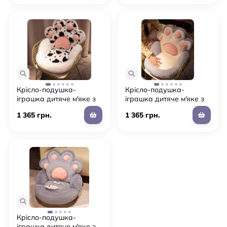
Крісло-подушка-
Крісло-подушка-
іграшка дитяче м'яке з
іграшка дитяче м'яке з
підігрівом "Тапа Лапка"
підігрівом "Тапа Лапка"
1 365 грн.
1 365 грн.
для дівчинки та
для дівчинки та
хлопчика (L3)
хлопчика (L4)
Крісло-подушка-
іграшка дитяче м'яке з