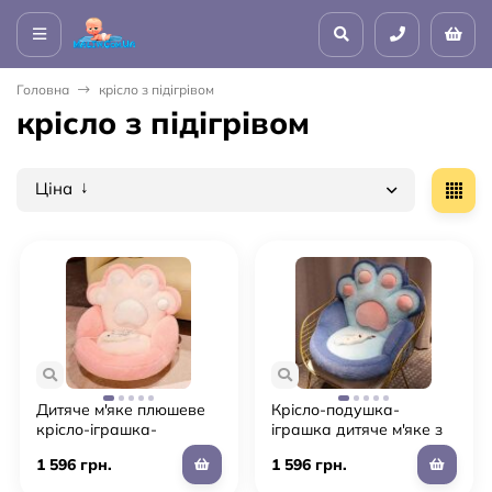
Головна
крісло з підігрівом
крісло з підігрівом
Ціна
Дитяче м'яке плюшеве
Крісло-подушка-
крісло-іграшка-
іграшка дитяче м'яке з
подушка ЛАПКА з
підігрівом "Тапа Лапка"
1 596 грн.
1 596 грн.
підігрівом, рожева
для дівчинки та
хлопчика (L2)