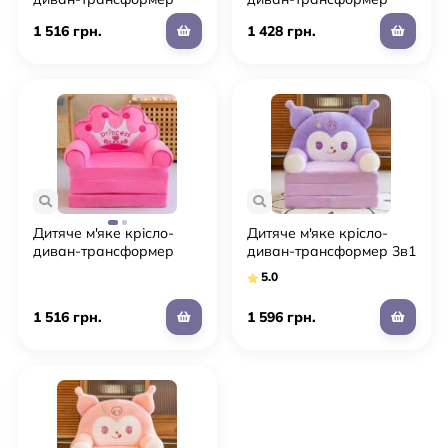
для дівчинки плюшеве
для дівчинки плюшеве у
1 516 грн.
1 428 грн.
фіолетове "Принцеса"
вигляді "Мінні мауса"
Дитяче м'яке крісло-
Дитяче м'яке крісло-
диван-трансформер
диван-трансформер 3в1
для дівчинки плюшеве
для дівчинки плюшеве
5.0
рожеве "Принцеса"
фіолетове
1 516 грн.
1 596 грн.