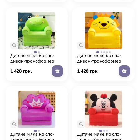
Дитяче м'яке крісло-
Дитяче м'яке крісло-
диван-трансформер
диван-трансформер
для дівчинки/хлопчика
для дівчинки/хлопчика
1 428 грн.
1 428 грн.
плюшеве зелене
плюшеве жовте
"Жабка"
"Левеня"
Дитяче м'яке крісло-
Дитяче м'яке крісло-
диван-трансформер
диван-трансформер