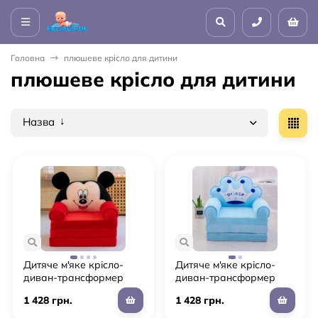
Головна
плюшеве крісло для дитини
плюшеве крісло для дитини
Назва
Дитяче м'яке крісло-
Дитяче м'яке крісло-
диван-трансформер
диван-трансформер
плюшеве у вигляді
для хлопчика плюшеве
1 428 грн.
1 428 грн.
"Міккі мауса"
блакитне "Принц"