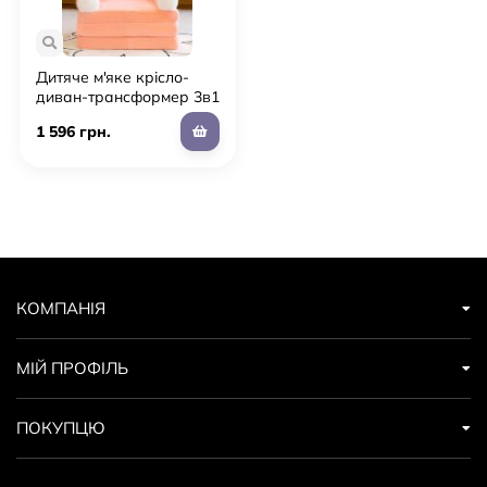
Дитяче м'яке крісло-
диван-трансформер 3в1
для дівчинки плюшеве
1 596 грн.
персикове
КОМПАНІЯ
МІЙ ПРОФІЛЬ
ПОКУПЦЮ