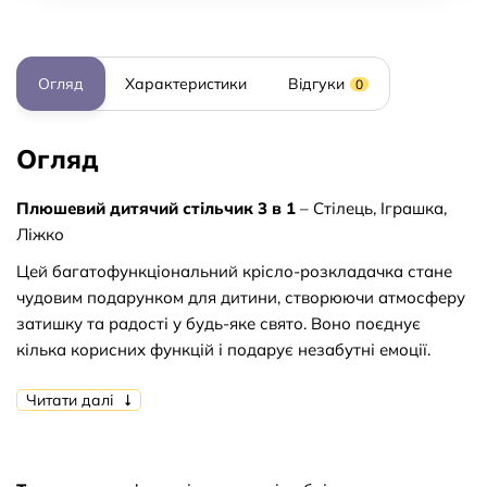
Огляд
Характеристики
Відгуки
0
Огляд
Плюшевий дитячий стільчик 3 в 1
– Стілець, Іграшка,
Ліжко
Цей багатофункціональний крісло-розкладачка стане
чудовим подарунком для дитини, створюючи атмосферу
затишку та радості у будь-яке свято. Воно поєднує
кілька корисних функцій і подарує незабутні емоції.
Переваги:
Читати далі
• Виготовлено із гіпоалергенних матеріалів високої
якості, безпечне для дітей.
• Без дрібних деталей, що робить крісло ідеальним для