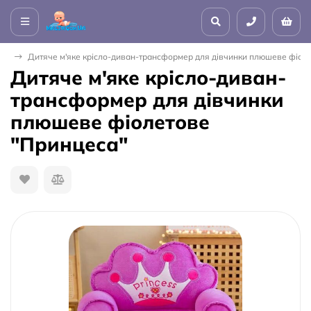
сла
Дитяче м'яке крісло-диван-трансформер для дівчинки плюшеве фіол
Дитяче м'яке крісло-диван-
трансформер для дівчинки
плюшеве фіолетове
"Принцеса"