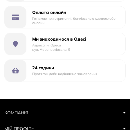
Подаруйте своїм малюкам миле та зручне крісло-
розкладачку 3 в 1 – ідеальний сюрприз для маленьких
Оплата онлайн
любителів комфорту та затишку!
Готівкою при отриманні, банківською карткою або
онлайн
Ми знаходимося в Одесі
Адреса: м. Одеса
вул. Аеропортівська, 9
24 години
Протягом доби надішлемо замовлення
КОМПАНІЯ
МІЙ ПРОФІЛЬ