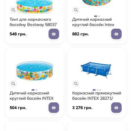
Тент для каркасного
Дитячий каркасний
басейну Bestway 58037
круглий басейн Intex
діаметр 366 см темно-
56452 "Океан" діаметр
548 грн.
882 грн.
синій
183см/висота 38см/об'єм
958л
Дитячий каркасний
Каркасний прямокутний
круглий басейн INTEX
басейн INTEX 28271/
58477 "Качиний риф" /
розмір 260-160-65 см/
504 грн.
3 276 грн.
розмір 122-25 см / обсяг
об'єм 2300л
218л**