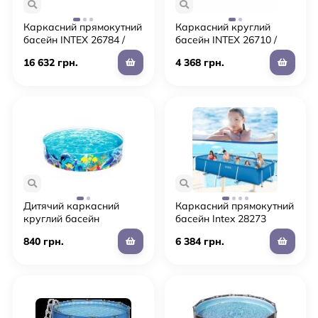
Каркасний прямокутний
Каркасний круглий
басейн INTEX 26784 /
басейн INTEX 26710 /
розмір 300 x 175 x 80см
розмір 366-76 см / обсяг
16 632 грн.
4 368 грн.
з фільтр-насосом і
6503л**
сходами
Дитячий каркасний
Каркасний прямокутний
круглий басейн
басейн Intex 28273
BESTWAY 55030 "Рибки"
розмір 450 х 220 х 84 см
840 грн.
6 384 грн.
діаметр 183см / висота
/ обсяг 7127л
38см / обсяг 746л