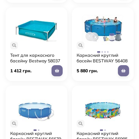
Тент для каркасного
Каркасний круглий
басейну Bestway 58037
басейн BESTWAY 56408
діаметр 366 см темно-
/ розмір 305-76см / обсяг
1 412 грн.
5 880 грн.
синій
4678л з фільтр-насосом
**
Каркасний круглий
Каркасний круглий