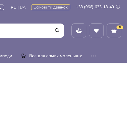
+38 (066) 633-18-49
Замовити дзвінок
RU
|
UA
0
ипеди
Все для самих маленьких