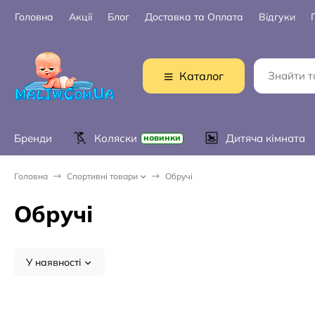
Головна
Акції
Блог
Доставка та Оплата
Відгуки
Каталог
Бренди
Коляски
Дитяча кімната
новинки
Головна
Спортивні товари
Обручі
Обручі
У наявності