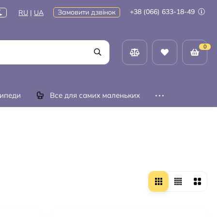
+38 (066) 633-18-49
Замовити дзвінок
RU
|
UA
0
ипеди
Все для самих маленьких