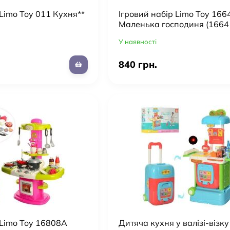
 Limo Toy 011 Кухня**
Ігровий набір Limo Toy 16
Маленька господиня (1664
У наявності
840 грн.
 Limo Toy 16808A
Дитяча кухня у валізі-візк