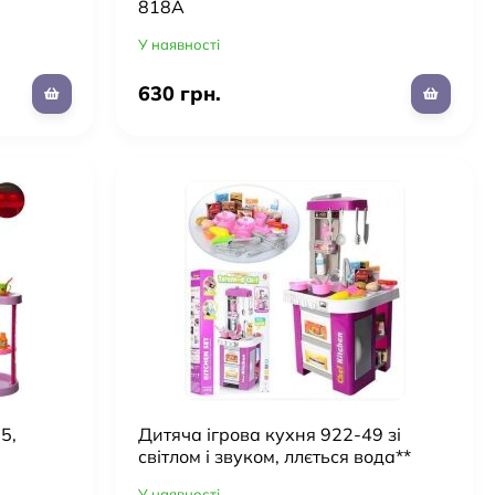
818А
У наявності
630 грн.
5,
Дитяча ігрова кухня 922-49 зі
світлом і звуком, ллється вода**
У наявності