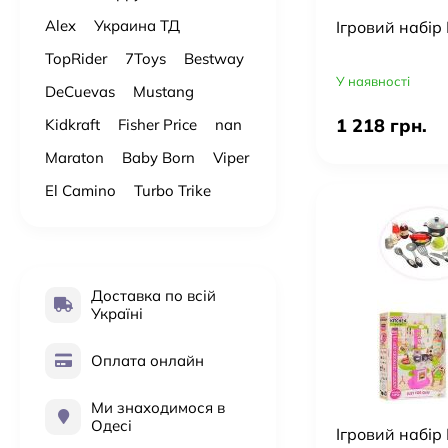
Alex
Украина ТД
Ігровий набір
TopRider
7Toys
Bestway
У наявності
DeCuevas
Mustang
1 218 грн.
Kidkraft
Fisher Price
nan
Maraton
Baby Born
Viper
El Camino
Turbo Trike
Доставка по всій
Україні
Оплата онлайн
Ми знаходимося в
Одесі
Ігровий набір