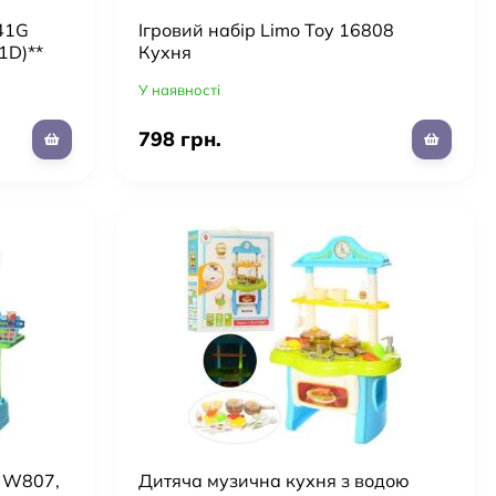
641G
Ігровий набір Limo Toy 16808
1D)**
Кухня
У наявності
798 грн.
у W807,
Дитяча музична кухня з водою