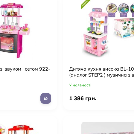
і звуком і сетом 922-
Дитяча кухня висока BL-1
(аналог STEP2 ) музична з 
продуктами ***
У наявності
1 386 грн.