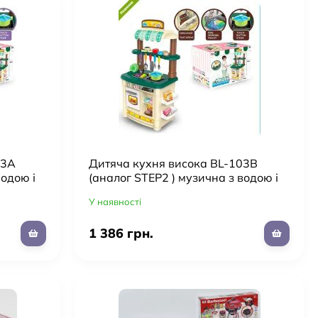
03A
Дитяча кухня висока BL-103B
водою і
(аналог STEP2 ) музична з водою і
продуктами ***
У наявності
1 386 грн.