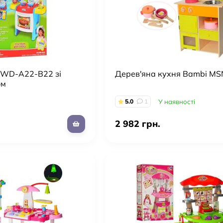
 WD-A22-B22 зі
Дерев'яна кухня Bambi M
ом
5.0
1
У наявності
2 982 грн.