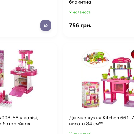
блакитна
У наявності
756 грн.
008-58 у валізі,
Дитяча кухня Kitchen 661-7
на батарейках
висота 84 см**
У наявності