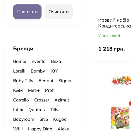
Показати
Очистити
Ігровий набі
Кондитерська
У наявності
Бренди
1 218 грн.
Bambi
Everflo
Bexa
Lorelli
Bamby
JOY
Baby Tilly
Bertoni
Sigma
K&M
Metr+
Profi
Carrello
Crosser
Azimut
Intex
Quatros
Tilly
Babyroom
SNS
Kugoo
Willi
Happy Dino
Aleks