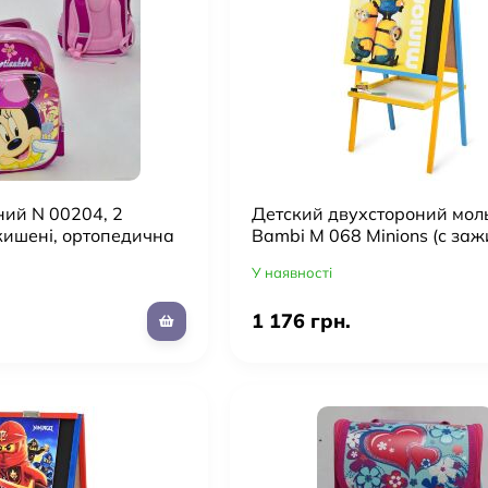
ний N 00204, 2
Детский двухстороний мол
 кишені, ортопедична
Bambi M 068 Minions (с за
для бумаги, магнитная)
У наявності
1 176 грн.