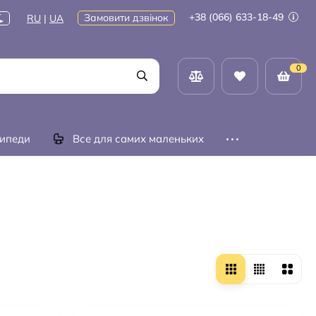
+38 (066) 633-18-49
Замовити дзвінок
RU
|
UA
0
ипеди
Все для самих маленьких