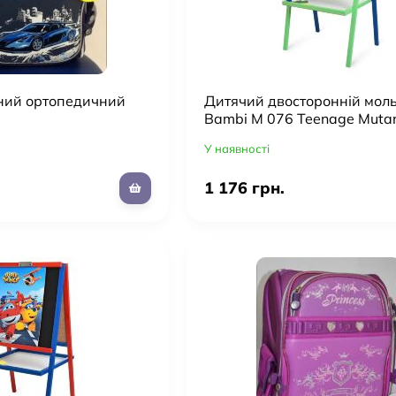
ний ортопедичний
Дитячий двосторонній мол
Bambi M 076 Teenage Mutan
Turtles (з затиском для пап
У наявності
магнітна)
1 176 грн.