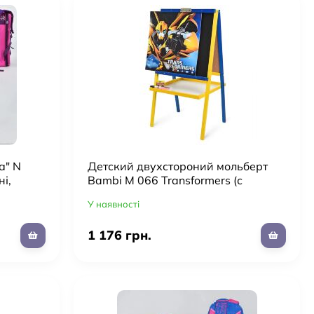
а" N
Детский двухстороний мольберт
і,
Bambi M 066 Transformers (с
D принт
зажимом для бумаги, магнитная)
У наявності
1 176 грн.