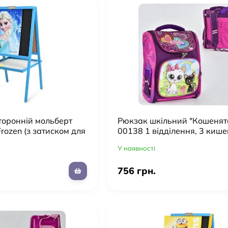
торонній мольберт
Рюкзак шкільний "Кошенят
rozen (з затиском для
00138 1 відділення, 3 кишен
тна)
отропедическая спинка, 3
У наявності
756 грн.