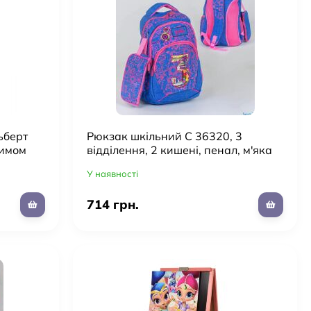
ьберт
Рюкзак шкільний C 36320, 3
жимом
відділення, 2 кишені, пенал, м'яка
спинка
У наявності
714 грн.