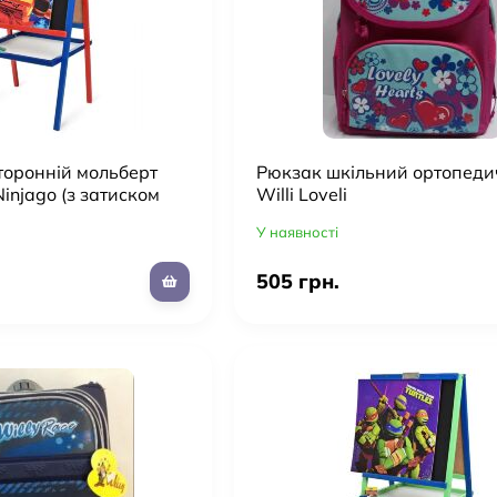
торонній мольберт
Рюкзак шкільний ортопед
injago (з затиском
Willi Loveli
агнітна)
У наявності
505 грн.