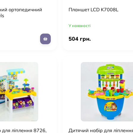
ний ортопедичний
Планшет LCD K7008L
ls
У наявності
504 грн.
 для ліплення 8726,
Дитячий набір для ліпленн