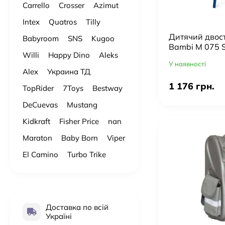
Carrello
Crosser
Azimut
Intex
Quatros
Tilly
Дитячий двос
Babyroom
SNS
Kugoo
Bambi M 075 
Willi
Happy Dino
Aleks
У наявності
Alex
Украина ТД
1 176 грн.
TopRider
7Toys
Bestway
DeCuevas
Mustang
Kidkraft
Fisher Price
nan
Maraton
Baby Born
Viper
El Camino
Turbo Trike
Доставка по всій
Україні