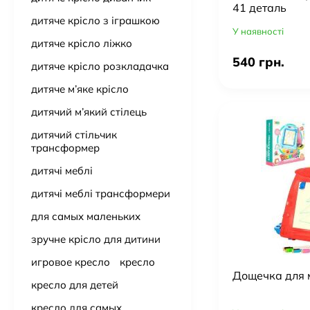
41 деталь
дитяче крісло з іграшкою
У наявності
дитяче крісло ліжко
540 грн.
дитяче крісло розкладачка
дитяче м’яке крісло
дитячий м’який стілець
дитячий стільчик
трансформер
дитячі меблі
дитячі меблі трансформери
для самых маленьких
зручне крісло для дитини
игровое кресло
кресло
Дощечка для
кресло для детей
кресло для самых