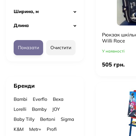
Ширина, м
Длина
Рюкзак шкіль
Willi Race
Показати
Очистити
У наявності
505 грн.
Бренди
Bambi
Everflo
Bexa
Lorelli
Bamby
JOY
Baby Tilly
Bertoni
Sigma
K&M
Metr+
Profi