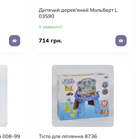
Дитячий дерев'яний Мольберт L
03590
У наявності
714 грн.
я 008-99
Тісто для ліплення 8736