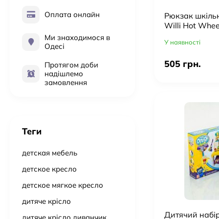
Оплата онлайн
Рюкзак шкіль
Willi Hot Whee
Ми знаходимося в
У наявності
Одесі
505 грн.
Протягом доби
надішлемо
замовлення
Теги
детская мебель
детское кресло
детское мягкое кресло
дитяче крісло
Дитячий набір
дитяче крісло диванчик