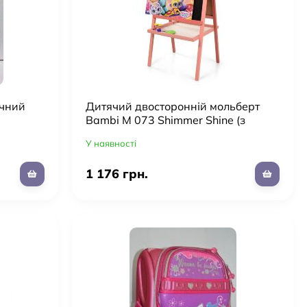
ичний
Дитячий двосторонній мольберт
Bambi M 073 Shimmer Shine (з
затиском для паперу, магнітна)
У наявності
1 176 грн.