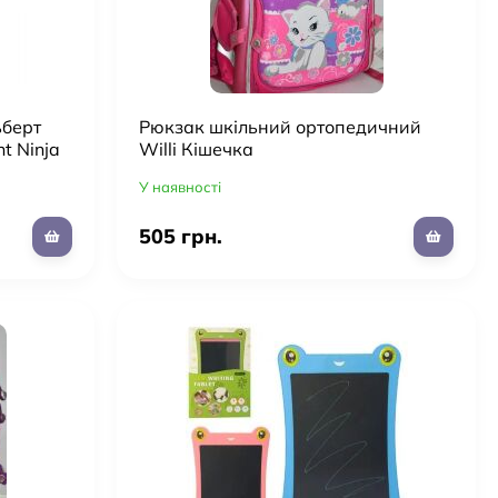
ьберт
Рюкзак шкільний ортопедичний
t Ninja
Willi Кішечка
еру,
У наявності
505 грн.