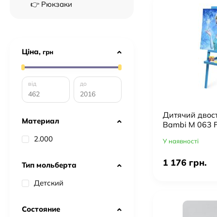
👉 Рюкзаки
Ціна,
грн
від
до
Дитячий двос
Материал
Bambi M 063 F
паперу, магні
2.000
У наявності
1 176 грн.
Тип мольберта
Детский
Состояние