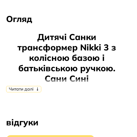
Огляд
Дитячі Санки
трансформер Nikki 3 з
колісною базою і
батьківською ручкою.
Сани Сині
Читати далі
Санки детские имеют по-своему уникальную
конструкцию, в которой совмещены широкие полозья
для идеального скольжения по снегу и механизм
выдвижного колесного шасси, который будет
відгуки
полезен на участках, где мало снега.