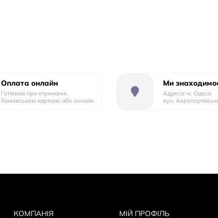
Высота
99
Оплата онлайн
Ми знаходимос
Готівкою при отриманні,
Адреса: м. Одеса
банківською карткою або онлайн
вул. Аеропортівськ
КОМПАНІЯ
МІЙ ПРОФІЛЬ