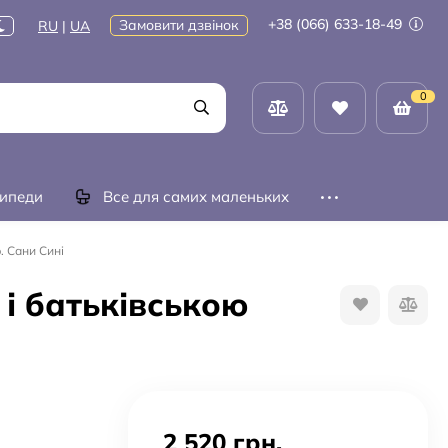
+38 (066) 633-18-49
Замовити дзвінок
RU
|
UA
0
ипеди
Все для самих маленьких
. Сани Сині
 і батьківською
2 520 грн.