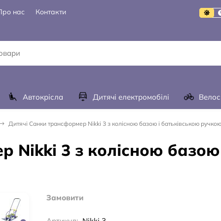
Про нас
Контакти
Автокрісла
Дитячі електромобілі
Велос
Дитячі Санки трансформер Nikki 3 з колісною базою і батьківською ручкою
 Nikki 3 з колісною базою
Замовити
Артикул:
Nikki 3