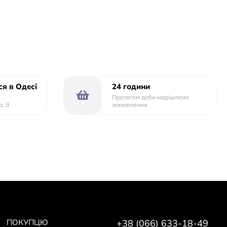
я в Одесі
24 години
Протягом доби надішлемо
а, 9
замовлення
ПОКУПЦЮ
+38 (066) 633-18-49