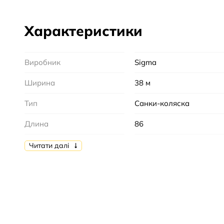
Характеристики
Виробник
Sigma
Ширина
38 м
Тип
Санки-коляска
Длина
86
Количество мест
1
Читати далі
Особенности
Съемная спинка|Веревка
Ручка-толкатель|Ремни
безопасности
Состояние
Новое
Цвет
Синий