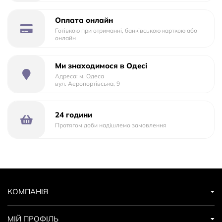
капюшон зима/літо; регульована спинка; регульована
підніжка; додатковий матрац; сонцезахисний козирок;
Оплата онлайн
Готівкою при отриманні, банківською карткою або
сітка для багажу; незалежні гальма на задніх колесах;
онлайн
EVA-колеса. - пружинна амортизація; - гальмо стоянки; -
5-ти точкові ремені безпеки; - регульована підніжка; -
Ми знаходимося в Одесі
регульована спинка; - знімний захисний бампер
Адреса: м. Одеса
вул. Аеропортівська, 9
24 години
Протягом доби надішлемо замовлення
КОМПАНІЯ
МІЙ ПРОФІЛЬ