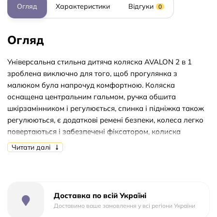
Огляд
Характеристики
Відгуки
0
Огляд
Універсальна стильна дитяча коляска AVALON 2 в 1
зроблена виключно для того, щоб прогулянка з
малюком була напрочуд комфортною. Коляска
оснащена центральним гальмом, ручка обшита
шкірзамінником і регулюється, спинка і підніжка також
регулюються, є додаткові ремені безпеки, колеса легко
повертаються і забезпечені фіксатором, колиска
кріпиться з двох сторін. Сам корпус колиски обшитий
Читати далі
дихаючим матеріалом. В гарнітурі з коляскою: колиска,
сидіння, чохол для ніжок, сумка, дощовик, москітна сітка.
Такий дитячий екіпаж – відмінний вибір для молодих і
стильних батьків. Характеристики: регульована висота
Доставка по всій Україні
ручки; пластикова суцільно литий люлька; регульований
Доставимо ваше замовлення у всі регіони України
підголовник; функція заколисування; накидка на ноги;