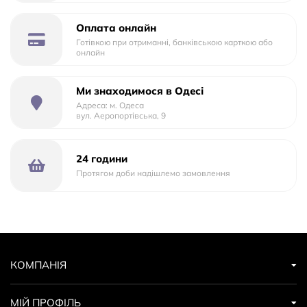
ніжки, сумка. Характеристики: - легка алюмінієва рама; -
надувні колеса; - передні поворотні колеса; - пружинна
Оплата онлайн
Готівкою при отриманні, банківською карткою або
амортизація; - гальмо стоянки; - 5-ти точкові ремені
онлайн
безпеки; - регульована підніжка; - регульована спинка; -
знімний захисний бампер
Ми знаходимося в Одесі
Адреса: м. Одеса
вул. Аеропортівська, 9
24 години
Протягом доби надішлемо замовлення
КОМПАНІЯ
МІЙ ПРОФІЛЬ