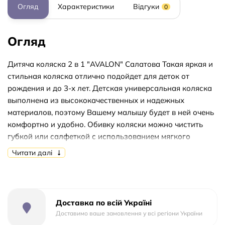
Огляд
Характеристики
Відгуки
0
Огляд
Дитяча коляска 2 в 1 "AVALON" Салатова Такая яркая и
стильная коляска отлично подойдет для деток от
рождения и до 3-х лет. Детская универсальная коляска
выполнена из высококачественных и надежных
материалов, поэтому Вашему малышу будет в ней очень
комфортно и удобно. Обивку коляски можно чистить
губкой или салфеткой с использованием мягкого
моющего средства. Также коляска оснащена пружинной
Читати далі
амортизацией, стояночным тормозом и 5-ти точечными
ремнями безопасности. Универсальная коляска имеет
прочный козырек, который защитит малыша от
солнечных лучей и теплый чехол на ножки, который не
Доставка по всій Україні
даст замерзнуть. До комплекту входять: дощовик,
Доставимо ваше замовлення у всі регіони України
москітна сітка, містка корзина для покупок, чохол на