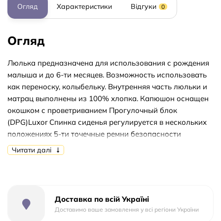
Огляд
Характеристики
Відгуки
0
Огляд
Люлька предназначена для использования с рождения
малыша и до 6-ти месяцев. Возможность использовать
как переноску, колыбельку. Внутренняя часть люльки и
матрац выполнены из 100% хлопка. Капюшон оснащен
окошком с проветриванием Прогулочный блок
(DPG)Luxor Спинка сиденья регулируется в нескольких
положениях 5-ти точечные ремни безопасности
оснащены мягкими накладками Бампер регулируется и
Читати далі
снимается при необходимости, регулируемая подножка
Капюшон оснащен смотровым окошком. Рама
алюминиевая Ручка обшита эко-кожей и регулируется
по высоте Колеса передние поворотные с
Доставка по всій Україні
возможностью фиксации Центральний гальмо М'які
Доставимо ваше замовлення у всі регіони України
амортизатори Внутрішні розміри люльки 84x40x20 см