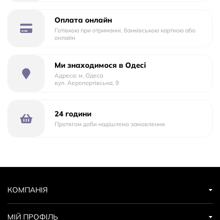
Ширина шасі:60 см Вага коляски 15 кг В комплекті Dada
Paradiso Group Шасі Люлька Прогулянковий блок Чохол
Оплата онлайн
Готівкою при отриманні, банківською карткою або
для ніжок Сумка для мами
онлайн
Ми знаходимося в Одесі
Адреса: м. Одеса
вул. Аеропортівська, 9
24 години
Протягом доби надішлемо замовлення
КОМПАНІЯ
МІЙ ПРОФІЛЬ