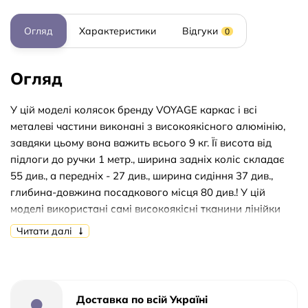
Огляд
Характеристики
Відгуки
0
Огляд
У цій моделі колясок бренду VOYAGE каркас і всі
металеві частини виконані з високоякісного алюмінію,
завдяки цьому вона важить всього 9 кг. Її висота від
підлоги до ручки 1 метр., ширина задніх коліс складає
55 див., а передніх - 27 див., ширина сидіння 37 див.,
глибина-довжина посадкового місця 80 див.! У цій
моделі використані самі високоякісні тканини лінійки
Oxford , а 7-ми сегментна дах-батискаф опускається до
Читати далі
передньої ручки! Вас приємно здивує наявність
спеціальних накладок на ручки з ЕКО шкіри! Стильний і
сучасний дизайн чохла для ніжок! Висота підйому і
нахилу підставки під ніжки регулюється по висоті!
Доставка по всій Україні
Нахил спинки можна відрегулювати під будь-яким