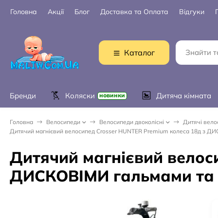
Головна
Акції
Блог
Доставка та Оплата
Відгуки
Каталог
Бренди
Коляски
Дитяча кімната
новинки
Головна
Велосипеди
Велосипеди двоколісні
Дитячі велос
Дитячий магнієвий велосипед Crosser HUNTER Premium колеса 18д з ДИ
Дитячий магнієвий велос
ДИСКОВІМИ гальмами та 