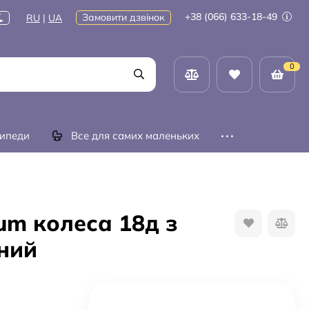
+38 (066) 633-18-49
Замовити дзвінок
RU
|
UA
0
ипеди
Все для самих маленьких
um колеса 18д з
ний