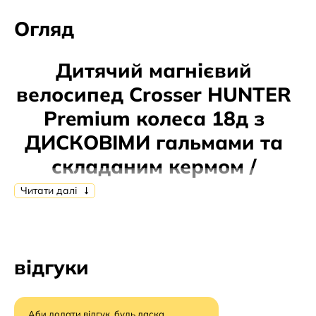
Огляд
Дитячий магнієвий
велосипед Crosser HUNTER
Premium колеса 18д з
ДИСКОВІМИ гальмами та
складаним кермом /
червоний
Читати далі
Двоколісний велосипед
Crosser HUNTER Premium
—
це дуже стильний і барвистий велосипед.
відгуки
Розроблений з останніми тенденціями та розробками
у виробництві дитячих велосипедів. Ця модель має
посилену раму, диски, колеса з гарною
амортизацією. Також у велосипеді регулюється
Аби додати відгук, будь ласка,