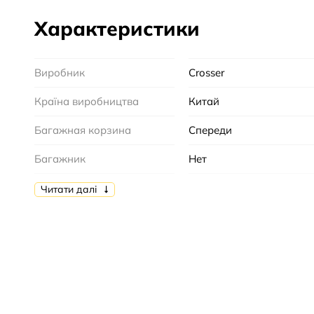
Характеристики
Виробник
Crosser
Країна виробництва
Китай
Багажная корзина
Спереди
Багажник
Нет
Диаметр колеса/диска
18"
Читати далі
Количество колес
2+2
велосипеда
Количество скоростей
1
Крылья
Да