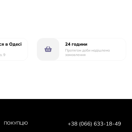
о
й
я в Одесі
24 години
Протягом доби надішлемо
а, 9
замовлення
ПОКУПЦЮ
+38 (066) 633-18-49