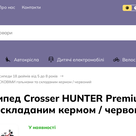
Про нас
Контакти
Автокрісла
Дитячі електромобілі
Велос
ипеди 18 дюймів від 5 до 8 років
СКОВІМИ гальмами та складаним кермом / червоний
ипед Crosser HUNTER Premi
складаним кермом / черво
У наявності