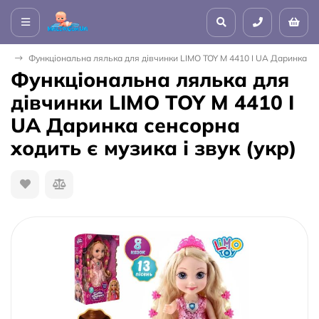
си
Функціональна лялька для дівчинки LIMO TOY M 4410 I UA Даринка сенс
Функціональна лялька для
дівчинки LIMO TOY M 4410 I
UA Даринка сенсорна
ходить є музика і звук (укр)