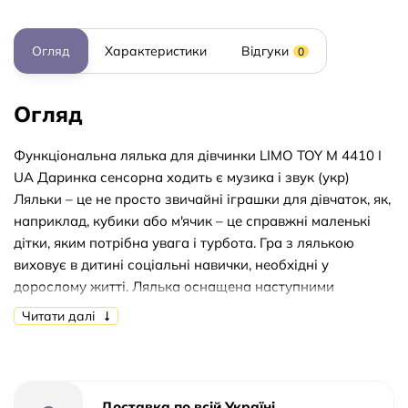
Огляд
Характеристики
Відгуки
0
Огляд
Функціональна лялька для дівчинки LIMO TOY M 4410 I
UA Даринка сенсорна ходить є музика і звук (укр)
Ляльки – це не просто звичайні іграшки для дівчаток, як,
наприклад, кубики або м'ячик – це справжні маленькі
дітки, яким потрібна увага і турбота. Гра з лялькою
виховує в дитині соціальні навички, необхідні у
дорослому житті. Лялька оснащена наступними
цікавими функціями: Висота 33 см звук, музика
Читати далі
(українська) сенсорна(реагує на бавовну) навчання,
цифри, загадки, 10 фраз ходить, співає пісню На
батарейці У коробці 24,5-35,5-11см
Доставка по всій Україні