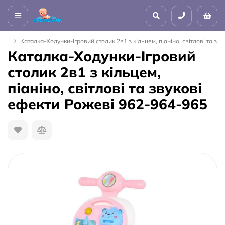
лки
Каталка-Ходунки-Ігровий столик 2в1 з кільцем, піаніно, світлові та з
Каталка-Ходунки-Ігровий
столик 2в1 з кільцем,
піаніно, світлові та звукові
ефекти Рожеві 962-964-965