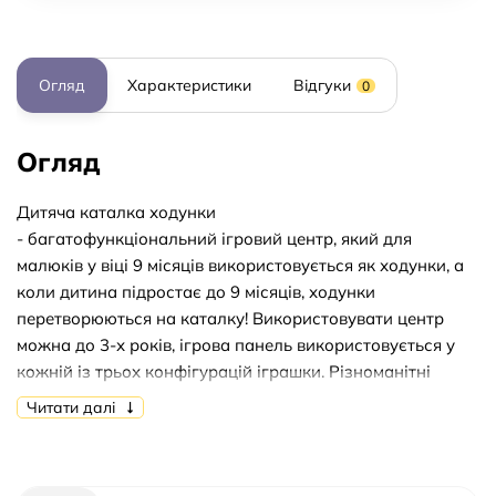
Огляд
Характеристики
Відгуки
0
Огляд
Дитяча каталка ходунки
- багатофункціональний ігровий центр, який для
малюків у віці 9 місяців використовується як ходунки, а
коли дитина підростає до 9 місяців, ходунки
перетворюються на каталку! Використовувати центр
можна до 3-х років, ігрова панель використовується у
кожній із трьох конфігурацій іграшки. Різноманітні
вогники, звуки і забавні ігри, безсумнівно припадуть до
Читати далі
душі вашому малюкові.
1. Ходунки