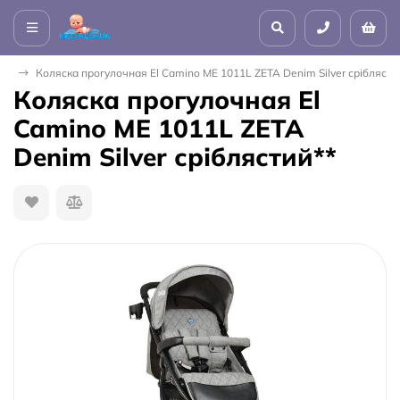
ски
Коляска прогулочная El Camino ME 1011L ZETA Denim Silver сріблясти
Коляска прогулочная El
Camino ME 1011L ZETA
Denim Silver сріблястий**