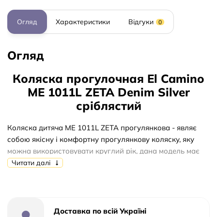
Огляд
Характеристики
Відгуки
0
Огляд
Коляска прогулочная El Camino
ME 1011L ZETA Denim Silver
сріблястий
Коляска дитяча ME 1011L ZETA прогулянкова - являє
собою якісну і комфортну прогулянкову коляску, яку
можна використовувати круглий рік, дана модель має
великий регульований капюшон з цупкої тканини, що
Читати далі
опускається до самого бампера і повністю закриває
дитину, також в комплекті теплий чохол на ніжки.
Коляска дитяча ME 1011L гарантує вашому малюкові
Доставка по всій Україні
комфортну і безпечну прогулянку, у коляски