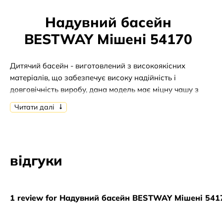
Надувний басейн
BESTWAY Мішені 54170
Дитячий басейн - виготовлений з високоякісних
матеріалів, що забезпечує високу надійність і
довговічність виробу, дана модель має міцну чашу з
вінілу, цей матеріал стійкий до дії вологи і сонячних
Читати далі
променів. Дитячий басейн порадує малюка красивим
і сучасним дизайном, такий басейн гарантує
користувачеві веселе та цікаве проведення часу,
купання в ньому добре розвиває всі групи м'язів, тому
відгуки
дуже корисно для здоров'я. Надувний басейн Intex
являє собою красиву, якісну і недорогу модель, яка
зможе стати чудовим придбанням для вашого
малюка, басейн має простий і зручний монтаж,
1 review for Надувний басейн BESTWAY Мішені 541
ставити його можна, як в будинку, так і на вулиці.