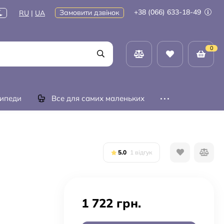
+38 (066) 633-18-49
Замовити дзвінок
RU
|
UA
0
ипеди
Все для самих маленьких
5.0
1 відгук
1 722 грн.