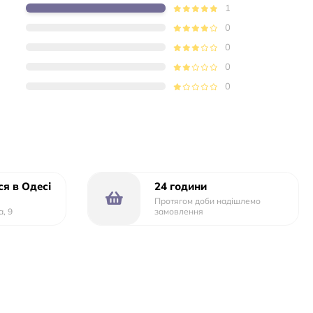
1
0
0
0
0
я в Одесі
24 години
Протягом доби надішлемо
а, 9
замовлення