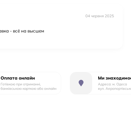
04 червня 2025
авка - всё на высшем
Оплата онлайн
Ми знаходимос
Готівкою при отриманні,
Адреса: м. Одеса
банківською карткою або онлайн
вул. Аеропортівськ