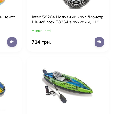
ий центр
Intex 58264 Надувний круг "Монстр
Шина"Intex 58264 з ручками, 119
см, від 9 років
У наявності
714 грн.