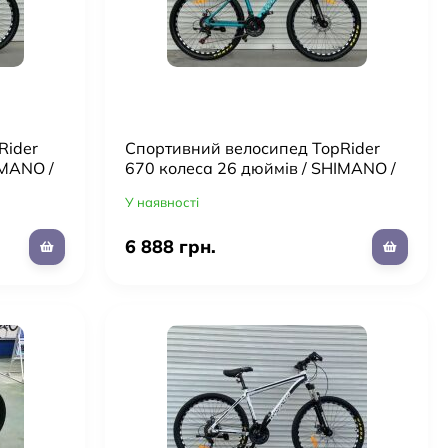
Rider
Cпортивний велосипед TopRider
IMANO /
670 колеса 26 дюймів / SHIMANO /
рама 17" алюміній / колір Синій
У наявності
6 888 грн.