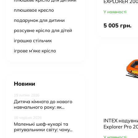
EXPLORER 200
ручний насос
плюшевое кресло
У наявності
подарунок для дитини
5 005 грн.
розсувне крісло для дітей
іграшка стільчик
ігрове м’яке крісло
Новини
19 липня 2026
Дитяча кімната до нового
навчального року: як...
16 червня 2026
INTEX надувн
Маленькі шеф-кухарі та
Explorer Pro 2
рятувальники світу: чому...
У наявності