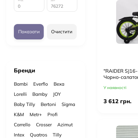
Показати
Очистити
Бренди
"RAIDER SJ16-
Чорно-салато
Bambi
Everflo
Bexa
У наявності
Lorelli
Bamby
JOY
3 612 грн.
Baby Tilly
Bertoni
Sigma
K&M
Metr+
Profi
Carrello
Crosser
Azimut
Intex
Quatros
Tilly