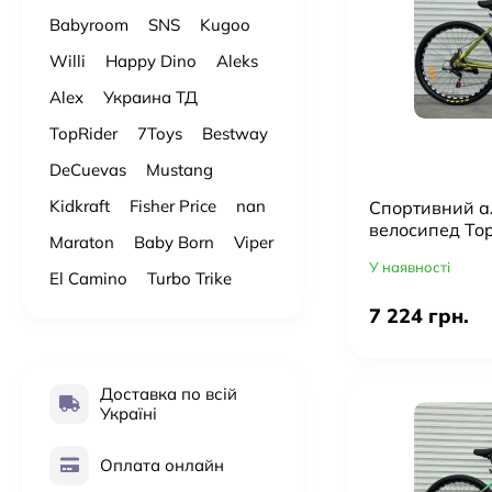
Babyroom
SNS
Kugoo
Willi
Happy Dino
Aleks
Alex
Украина ТД
TopRider
7Toys
Bestway
DeCuevas
Mustang
Kidkraft
Fisher Price
nan
Cпортивний а
велосипед Top
Maraton
Baby Born
Viper
дюймів/SHIMA
У наявності
хакі
El Camino
Turbo Trike
7 224 грн.
Доставка по всій
Україні
Оплата онлайн