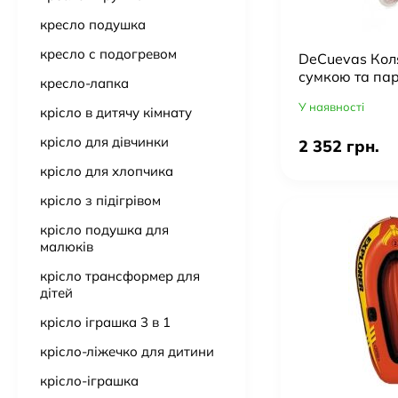
кресло подушка
кресло с подогревом
DeCuevas Коля
сумкою та пар
кресло-лапка
60см (складна
У наявності
крісло в дитячу кімнату
крісло для дівчинки
2 352 грн.
крісло для хлопчика
крісло з підігрівом
крісло подушка для
малюків
крісло трансформер для
дітей
крісло іграшка 3 в 1
крісло-ліжечко для дитини
крісло-іграшка