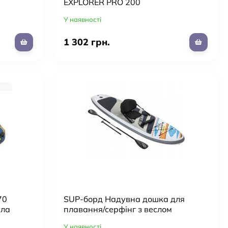
EXPLORER PRO 200
У наявності
1 302 грн.
70
SUP-борд Надувна дошка для
сла
плавання/серфінг з веслом
Bestway 65341 Stand Paddle 305 x
У наявності