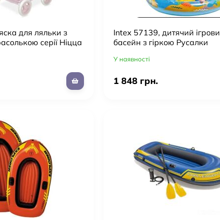
ска для ляльки з
Intex 57139, дитячий ігров
асолькою серії Ніцца
басейн з гіркою Русалки
) (85046)
У наявності
1 848 грн.