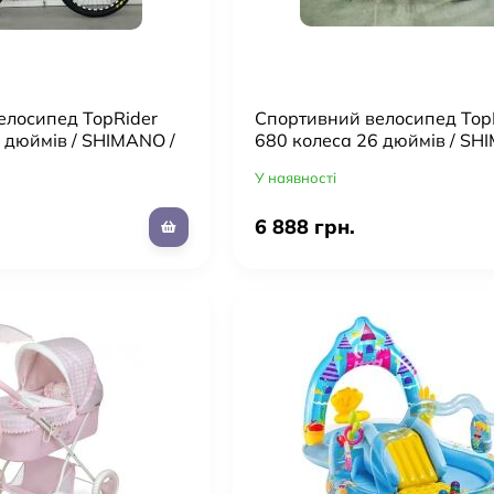
елосипед TopRider
Cпортивний велосипед Top
 дюймів / SHIMANO /
680 колеса 26 дюймів / SH
ній / колір
рама 17" алюміній / колір Б
У наявності
6 888 грн.