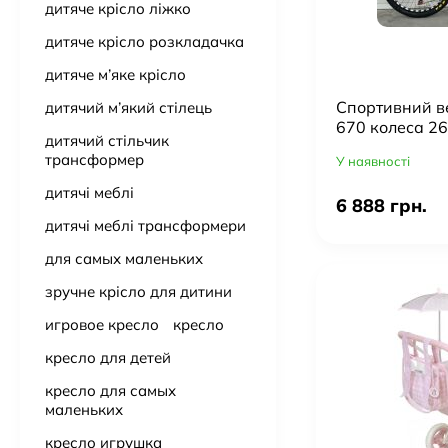
дитяче крісло ліжко
дитяче крісло розкладачка
дитяче м’яке крісло
Cпортивний в
дитячий м’який стілець
670 колеса 26
дитячий стільчик
рама 17" алюмі
трансформер
У наявності
Червоный
дитячі меблі
6 888 грн.
дитячі меблі трансформери
для самых маленьких
зручне крісло для дитини
игровое кресло
кресло
кресло для детей
кресло для самых
маленьких
кресло игрушка