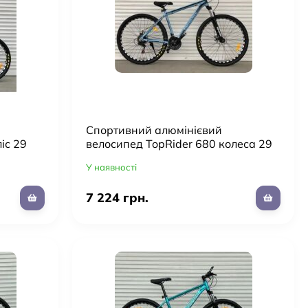
Cпортивний алюмінієвий
іс 29
велосипед TopRider 680 колеса 29
/колір
дюймів/SHIMANO/Рама 19"/колір
У наявності
сірий
7 224 грн.