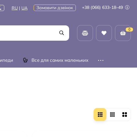
+38 (066) 633-18-49
Замовити дзвінок
RU
|
UA
0
ипеди
Все для самих маленьких