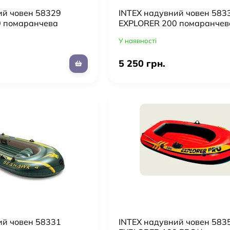
ий човен 58329
INTEX надувний човен 583
0 помаранчева
EXPLORER 200 помаранчев
ручний насос
У наявності
5 250 грн.
ий човен 58331
INTEX надувний човен 583