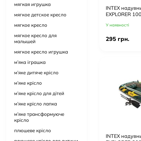
мягкая игрушка
INTEX надувн
EXPLORER 10
мягкое детское кресло
мягкое кресло
У наявності
мягкое кресло для
295 грн.
малышей
мягкое кресло игрушка
м’яка іграшка
м’яке дитяче крісло
м’яке крісло
м’яке крісло для дітей
м’яке крісло лапка
м’яке трансформуюче
крісло
плюшеве крісло
INTEX надувн
плюшеве крісло для дитини