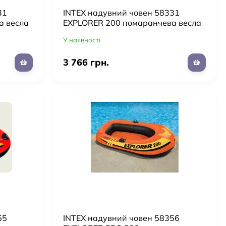
31
INTEX надувний човен 58331
а весла
EXPLORER 200 помаранчева весла
ручний насос
У наявності
3 766 грн.
55
INTEX надувний човен 58356