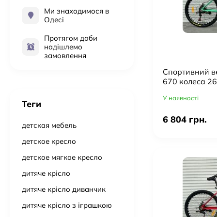
Ми знаходимося в
Одесі
Протягом доби
надішлемо
замовлення
Cпортивний в
670 колеса 26
рама 17" алюмі
У наявності
Бронзовий
Теги
6 804 грн.
детская мебель
детское кресло
детское мягкое кресло
дитяче крісло
дитяче крісло диванчик
дитяче крісло з іграшкою