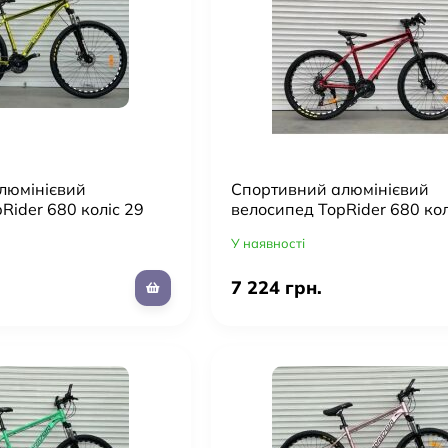
люмінієвий
Cпортивний алюмінієвий
Rider 680 коліс 29
велосипед TopRider 680 кол
NO/ рама 19"/колір
дюймів/SHIMANO/ рама 19"
У наявності
червоний
7 224 грн.