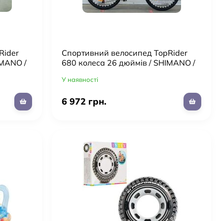
Rider
Cпортивний велосипед TopRider
IMANO /
680 колеса 26 дюймів / SHIMANO /
ілий
рама 17" алюміній / колір Білий
У наявності
6 972 грн.