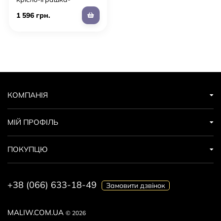
подушка ЛАПКА з
1 596 грн.
підігрівом, рожева
КОМПАНІЯ
МІЙ ПРОФІЛЬ
ПОКУПЦЮ
+38 (066) 633-18-49
Замовити дзвінок
MALIW.COM.UA
© 2026