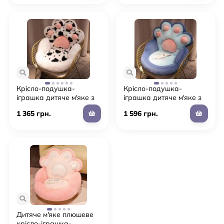
Крісло-подушка-
Крісло-подушка-
іграшка дитяче м'яке з
іграшка дитяче м'яке з
підігрівом "Тапа Лапка"
підігрівом "Тапа Лапка"
1 365 грн.
1 596 грн.
для дівчинки та
для дівчинки та
хлопчика (L3)
хлопчика (L2)
Дитяче м'яке плюшеве
крісло-іграшка-