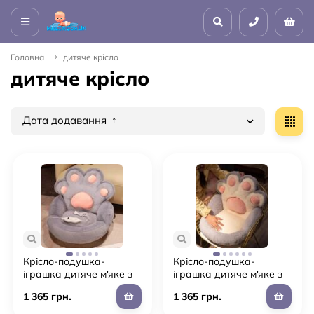
Головна
дитяче крісло
дитяче крісло
Дата додавання
Крісло-подушка-
Крісло-подушка-
іграшка дитяче м'яке з
іграшка дитяче м'яке з
підігрівом "Тапа Лапка"
підігрівом "Тапа Лапка"
1 365 грн.
1 365 грн.
для дівчинки та
для дівчинки та
хлопчика (L5)
хлопчика (L4)