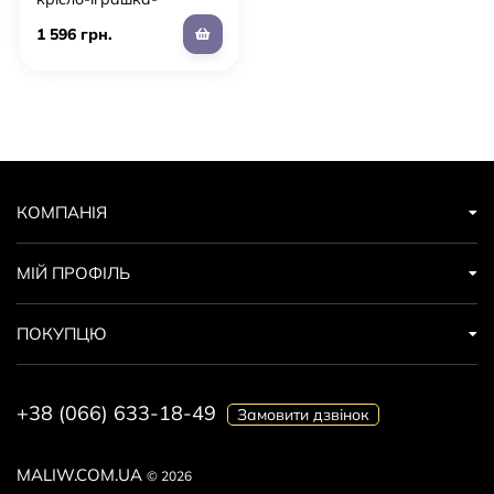
подушка ЛАПКА з
1 596 грн.
підігрівом, рожева
КОМПАНІЯ
МІЙ ПРОФІЛЬ
ПОКУПЦЮ
+38 (066) 633-18-49
Замовити дзвінок
MALIW.COM.UA
© 2026