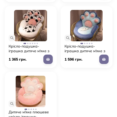
Крісло-подушка-
Крісло-подушка-
іграшка дитяче м'яке з
іграшка дитяче м'яке з
підігрівом "Тапа Лапка"
підігрівом "Тапа Лапка"
1 365 грн.
1 596 грн.
для дівчинки та
для дівчинки та
хлопчика (L3)
хлопчика (L2)
Дитяче м'яке плюшеве
крісло-іграшка-