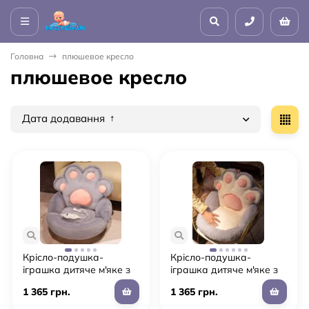
Головна
плюшевое кресло
плюшевое кресло
Дата додавання
Крісло-подушка-
Крісло-подушка-
іграшка дитяче м'яке з
іграшка дитяче м'яке з
підігрівом "Тапа Лапка"
підігрівом "Тапа Лапка"
1 365 грн.
1 365 грн.
для дівчинки та
для дівчинки та
хлопчика (L5)
хлопчика (L4)