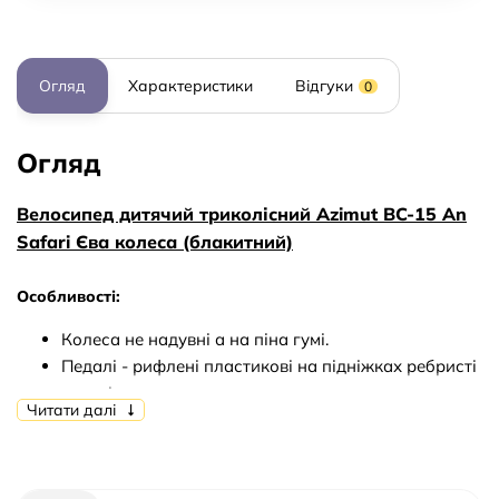
Огляд
Характеристики
Відгуки
0
Огляд
Велосипед дитячий триколісний Azimut BC-15 An
Safari Єва колеса (блакитний)
Особливості:
Колеса не надувні а на піна гумі.
Педалі - рифлені пластикові на підніжках ребристі
гумові накладки.
Читати далі
Ергономічне сидіння з пластику з регульованими
5-точковими ременями безпеки м'які накладки на
ременях.