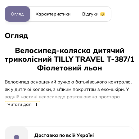
Огляд
Характеристики
Відгуки
0
Огляд
Велосипед-коляска дитячий
триколісний TILLY TRAVEL T-387/1
Фіолетовий льон
Велосипед оснащений ручкою батьківського контролю,
як у дитячої коляски, з м'яким покриттям з еко-шкіри. У
задній частині велосипеда розташована простора
сітчаста корзина з твердим дном. На кермі встановлена
Читати далі
інтерактивна панель з кнопками включення світла,
аварійної зупинки, сигналу, поворотів ліворуч і
праворуч, а також ключем запалювання.
Доставка по всій Україні
Переднє колесо обладнано системою «вільного ходу».